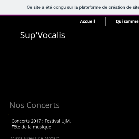
Ce site a été conçu sur la plateforme de création de sit
Accueil
Qui somme
Sup'Vocalis
Nos Concerts
Concerts 2017 : Festival UJM,
Fête de la musique
- Missa Brevis de Mozart